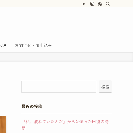
た集中産後ケアを提供。温熱療法で悪露の排泄を促し、子宮復古へ。腰痛、肩こり
ール
お問合せ・お申込み
検索
最近の投稿
『私、疲れていたんだ』から始まった回復の時
間